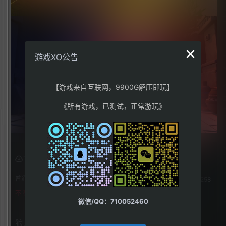
×
游戏XO公告
【游戏来自互联网，9900G解压即玩】
《所有游戏，已测试，正常游玩》
下载权限
普通用户组：
258
不限下载|👉获取👈
微信/QQ：710052460
狼人之末日怒吼：地灵之血（Werewolf: The