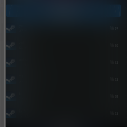
今日签到
youxi
29
37 分钟后
zshds
30
50 分钟前
asksp
12
1 小时前
TTTJJKJKJJJH
22
2 小时前
bolebi
25
7 小时前
屎太浓
22
12 小时前