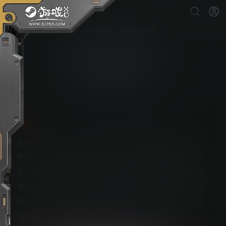
首页
PC游戏
常见问题
古惑狼4：是时候了
PS5游戏下载
是时候了－《Crash Bandicoot™》全新游戏的上市了！
扮演你最喜欢的游戏角色，前往破碎的时空展开冒险
吧。Neo Cortex 和 N. Tropy 再次回归游戏舞台，并准
备发动全面攻势，袭击这个宇宙以及其他所有的平行
时空！Crash 和 Coco 将集齐四个量子面具，并扭转现
实的运行法则，进而拯救世界。