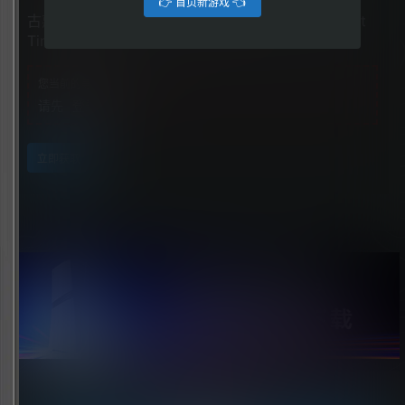
👉 首页新游戏 👈
古惑狼4：是时候了（Crash Bandicoot 4: It’s About
Time）
您当前的等级为
游客
请先
登录
立即获取
点击领取今天的签到奖励！