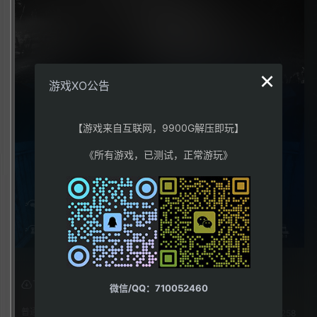
×
游戏XO公告
【游戏来自互联网，9900G解压即玩】
《所有游戏，已测试，正常游玩》
下载权限
微信/QQ：710052460
普通用户组：
258