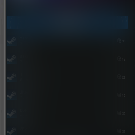
点击领取今天的签到奖励！
今日签到
zshds
30
7 小时后
asksp
12
7 小时后
TTTJJKJKJJJH
22
5 小时后
北岛花园
15
2 小时后
bolebi
25
56 分钟后
屎太浓
22
3 小时前