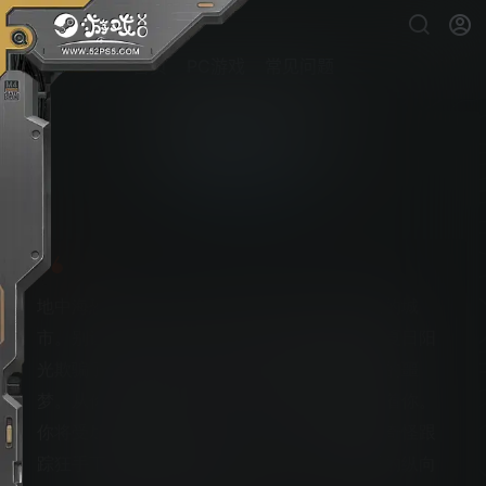
首页
PC游戏
常见问题
恐怖故事：红酒
PS5游戏下载
地中海恐怖：探索位于惊异的群岛上的被荒废的城
市。别让轻柔的海风，地中海的美景或和煦的夏日阳
光欺骗了你。现在在那里等待着你的只有可怕的噩
梦。从你的仇敌手下逃生：有人正无情地追杀着你。
你将受尽辛苦和折磨，只为从这个纠结于你的奇怪跟
踪狂手下逃脱。激烈的挑战：在这个相互联系的纵向