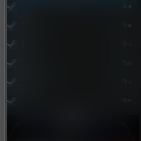
zshds
18
3 小时后
aichimalayabo
22
2 小时后
維尼喵
14
1 小时后
屎太浓
23
28 分钟后
739684535@qq.com
12
28 分钟前
youxi
22
7 小时前