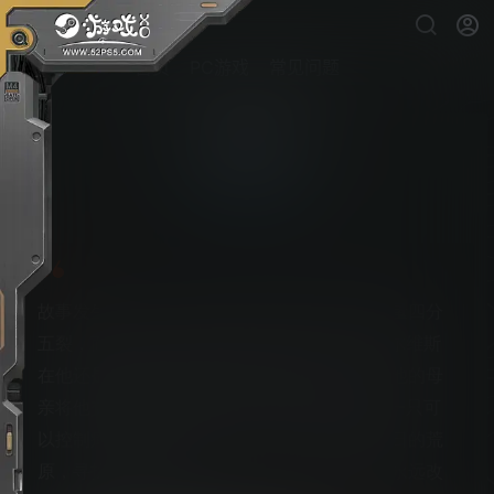
首页
PC游戏
常见问题
迷瘴纪事
PS5游戏下载
故事发生在不久的将来，美国被一股蛮横的力量四分
五裂，而人们只知道这股力量名为“瘴气”。埃尔维斯
在他还是襁褓中时就被带到了赛登塔利矿镇。他的母
亲将他交给机器人“哥哥”照顾，还给他留下了一只可
以控制瘴气的神秘手套。与两兄弟一同踏遍末日的荒
原，寻找他们苦苦渴求的真相，这答案可能会永远改