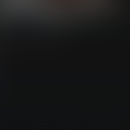
 Long: Fallen Dynasty）
游客