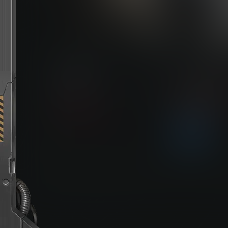
卧龙：苍天陨落（Wo
下载权限
普通用户组：
258
您当前的等级为
打包格式
请先
登录
不限下载|👉获取👈
立即获取