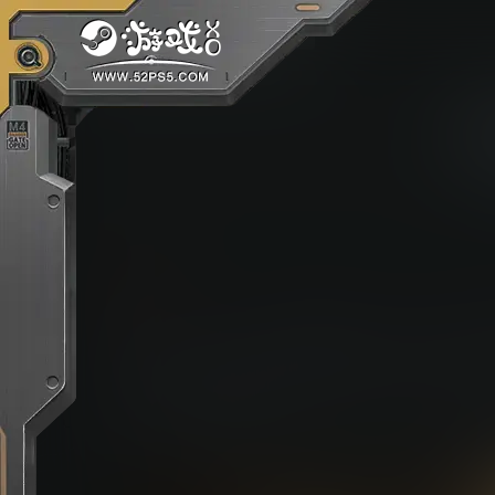
文章
本作为《仁王》系列开发团队Team NINJA
烟四起，生灵涂炭，昔日睥睨天下的大汉王朝，
作RPG中，玩家将化身为无名义勇兵，运用融
魔，踏破三国乱世。