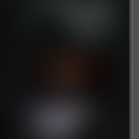
星空
1 个月前
耻辱的遗产
7 个月前
疾速摩托漂移赛