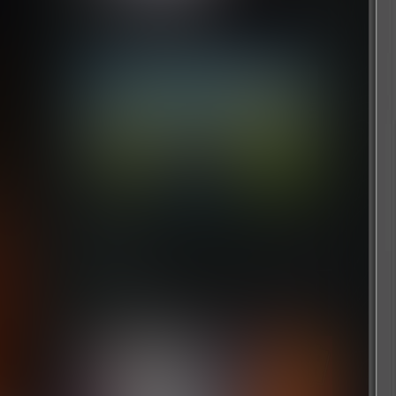
1 个月前
从前从前有个块魂
1 个月前
浏览历史
清空
[文章]
刚刚
卧龙：苍天陨落