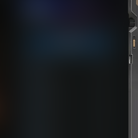
点击领取今天的签到奖励！
今日签到
youxi
22
2 小时后
zshds
10
5 小时前
北岛花园
28
6 小时前
bolebi
28
12 小时前
屎太浓
11