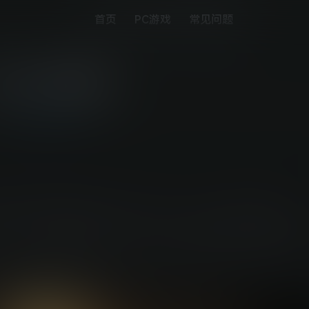
首页
PC游戏
常见问题
卧龙：苍天陨落
PS5游戏下载
倾情打造的暗黑三国诛死游戏。西历184年，中国。时值东汉末年，
其天命如今摇摇欲坠。在结合历史、 奇幻与动作元素的本三国
合了中华武术精髓的剑戟动作，力挑各路英雄豪杰与横行跋扈的