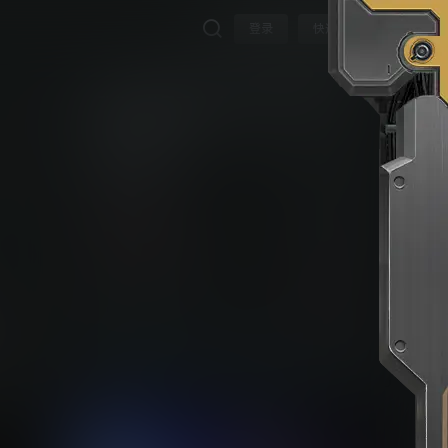
登录
快速注册
卧龙：苍天陨落（Wo Long: Fallen
Dynasty）
下载权限
全部等级
普通用户组
258
打包格式
不限下载|👉获取👈
免费下载
硝
游客
请先登录
动
妖
立即获取