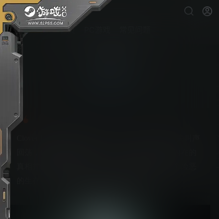
首页
PC游戏
常见问题
灵魄
PS5游戏下载
Clover Hill公寓里的租户们一个接一个地失踪，尖叫声
回荡，血液渗透着墙壁。作为一名侦探，揭开内在的
真相并恢复你的碎片化记忆，或者屈服于在这个险恶
的生存与心理恐怖的混合体中潜藏的恐惧。