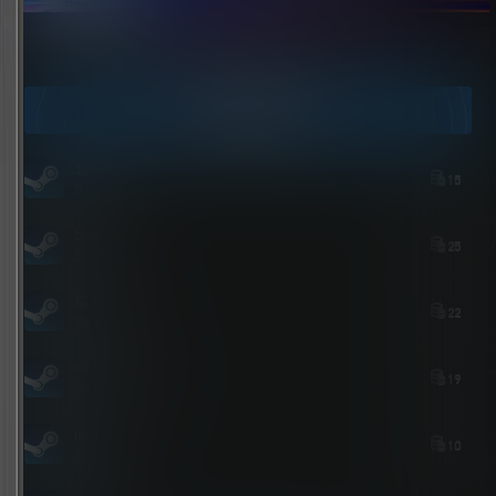
点击领取今天的签到奖励！
今日签到
北岛花园
15
6 小时后
bolebi
25
5 小时后
屎太浓
22
39 分钟后
aichimalayabo
19
58 分钟前
john
10
3 小时前