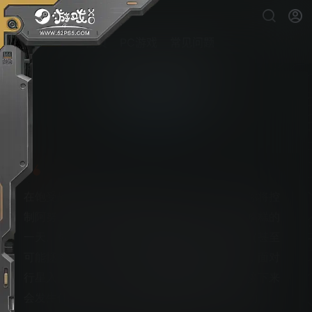
首页
PC游戏
常见问题
新无主之地传说
PS5游戏下载
在饱受战争无尽蹂躏的大都市普罗米西亚中，你将控
制阿努、奥克塔维奥和弗兰度过他们一生中最糟糕的
一天。帮助这三个可爱的倒霉蛋努力改变世界（甚至
可能拯救世界）！在这个电影般的惊险旅程中，面对
行星入侵、邪恶的穹顶怪物和冷酷的资本家，接下来
会发生什么，取决于你！刺客机器人和会说话的