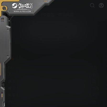
首页
PC游戏
常见问题
玩具熊的午夜后宫：安全漏洞
PS5游戏下载
Five Nights at Freddy’s: Security Breach 是广受全球数百
万玩家喜爱的亲子向恐怖游戏最新系列作。玩家将扮
演受困于费斯熊佛莱迪 Mega Pizzaplex 过夜的小男孩
格雷戈里。曾于 Five Nights at Freddy’s 系列出现的角色
将重新粉墨登场，格雷戈里必须面对他们近乎势不可
挡的追捕，和其他新的恐怖威胁，并在佛莱迪的帮助