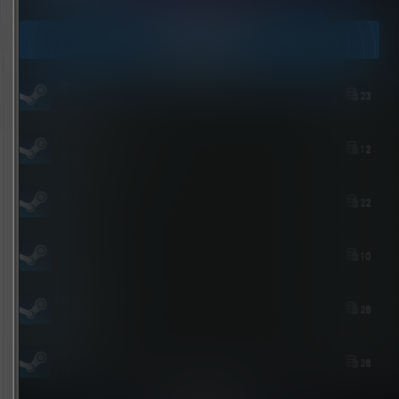
今日签到
屎太浓
23
7 小时后
739684535@qq.com
12
6 小时后
youxi
22
42 分钟前
zshds
10
8 小时前
北岛花园
28
9 小时前
bolebi
28
15 小时前