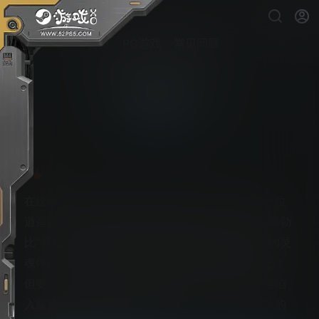
首页
PC游戏
常见问题
猫咪斗恶龙3
PS5游戏下载
在这款2.5D开放世界动作RPG游戏中，你将扮演一位
逍遥自在的海盗喵，在鼠满为患的奇妙海盗王国“喵勒
比”寻找失传已久的神秘宝藏「北极星」。与可靠的灵
魂伴侣一起出航，驾驶自己的航船在喵勒比闯荡吧！
但要小心，汪洋之中其实暗流涌动，稍有不慎便会陷
入腹背受敌的境地，在海盗王的命令下，成群结队的