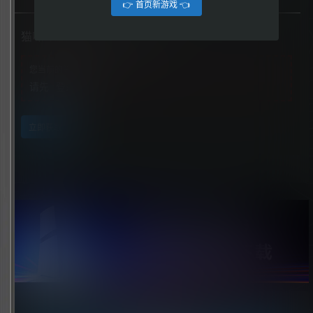
👉 首页新游戏 👈
猫咪斗恶龙3（Cat Quest III）
您当前的等级为
游客
请先
登录
立即获取
点击领取今天的签到奖励！