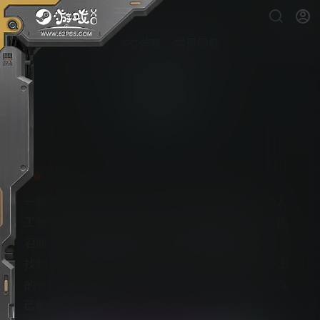
首页
PC游戏
常见问题
弧光行者
PS5游戏下载
一种变幻莫测的病毒感染了泰坦级空间站弧光号的人
工智能 KORE，令 ArcRunner 协议得到初始化。你被
召回，要求前往穿越空间站，击败各个区域守护者，
找到 KORE，将其重置。你问有什么危险？弧光号上
的一切机器体都会和你对抗，追捕你，阻碍你达成自
己的任务。