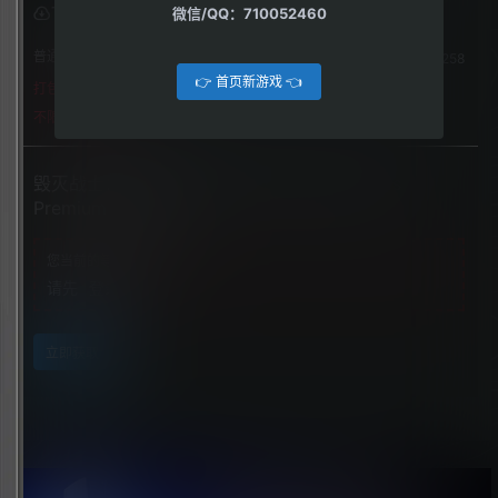
微信/QQ：710052460
下载权限
普通用户组：
258
👉 首页新游戏 👈
打包格式
不限下载|👉获取👈
毁灭战士：黑暗时代（DOOM: The Dark Ages
Premium Edition）
您当前的等级为
游客
请先
登录
立即获取