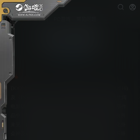
首页
PC游戏
常见问题
毁灭战士：黑暗时代
PS5游戏下载
DOOM: The Dark Ages是大受好评的《DOOM》(2016)
及《DOOM Eternal》前传，描写毁灭战士之怒的壮阔
电影级起源故事。在现代《DOOM》系列的第三部作
品中，玩家将扮演脚踏鲜血的毁灭战士，在这场前所
未见、凶险万分的中世纪战争中对抗地狱大军。化身
众神及诸王的超级武器，用超级霰弹枪等令人爱不释