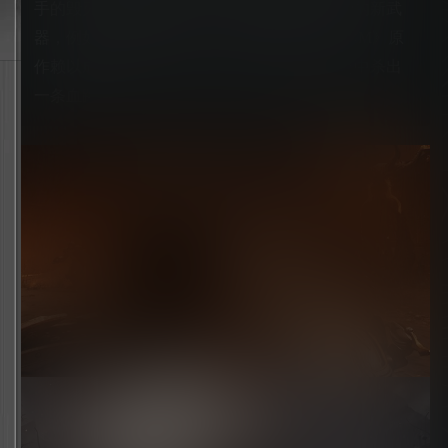
手的毁灭性武器撕裂敌人，或是挥舞各种噬骨的新武
器，例如用途广泛的盾锯。玩家将踏入《DOOM》原
作赖以成名的险恶地面战，从恶魔横行的战场中杀出
一条血路。