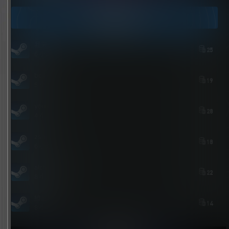
今日签到
我来也
25
6 小时后
bolebi
19
5 小时后
youxi
28
4 小时后
zshds
18
6 小时前
aichimalayabo
22
8 小时前
維尼喵
14
8 小时前