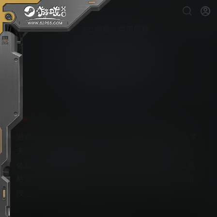
首页
PC游戏
常见问题
生化危机9：安魂曲
PS5游戏下载
游戏中玩家将化身联邦调查局分析师格蕾丝·阿什克罗
夫特，在战栗中挣扎求生；亦或扮演传奇特工里昂，
体验血脉偾张的巅峰对决。双主角命运交织，玩法风
格迥异，共同编织这段令人心跳骤停、彻骨生寒的沉
浸之旅。