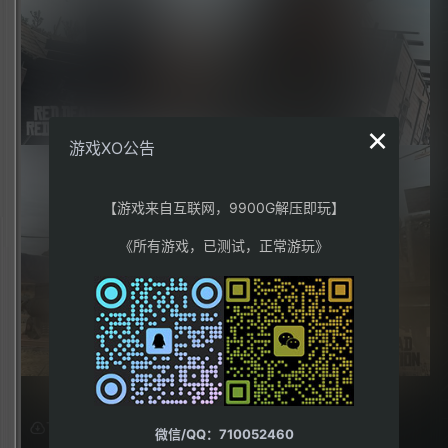
×
游戏XO公告
【游戏来自互联网，9900G解压即玩】
《所有游戏，已测试，正常游玩》
下载权限
微信/QQ：710052460