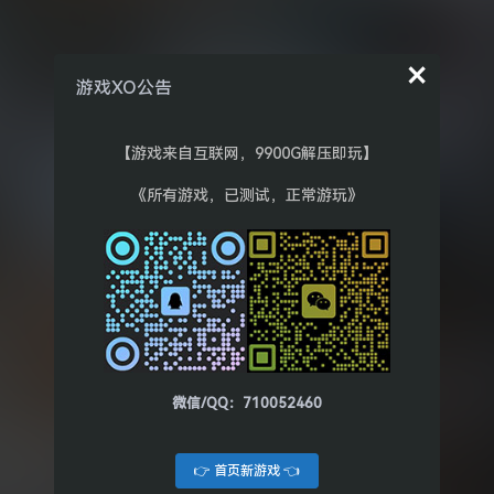
×
游戏XO公告
【游戏来自互联网，9900G解压即玩】
《所有游戏，已测试，正常游玩》
微信/QQ：710052460
👉 首页新游戏 👈