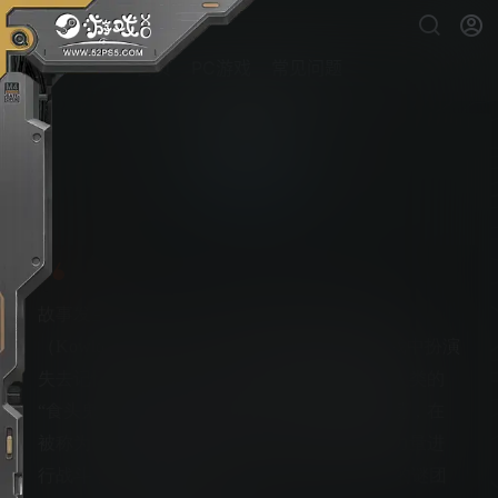
首页
PC游戏
常见问题
野狗子
PS5游戏下载
故事发生在人口密集、充满混乱与未知的九龙
（Kowlong）街区，玩家将在这款战斗冒险游戏中扮演
失去记忆的“猎之灵”，立志于消灭所有伪装成人类的
“食头鬼”。玩家将在被霓虹灯点亮的城市中游荡，在
被称为“奇才”的人类中寻找盟友、利用血液的力量进
行战斗，并随着故事的展开，揭晓猎之灵身上的谜团