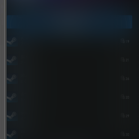
点击领取今天的签到奖励！
今日签到
Ace
19
7 小时后
屎太浓
21
7 小时后
維尼喵
26
6 小时后
永恒之人
20
5 小时后
youxi
29
4 小时前
zshds
30
6 小时前