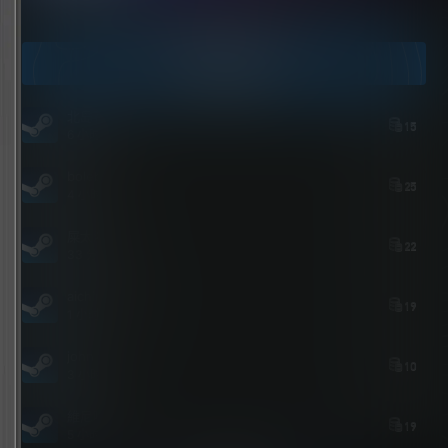
点击领取今天的签到奖励！
今日签到
北岛花园
15
6 小时后
bolebi
25
4 小时后
屎太浓
22
33 分钟后
aichimalayabo
19
1 小时前
john
10
3 小时前
維尼喵
19
5 小时前