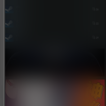
維尼喵
26
2 小时后
永恒之人
20
2 小时后
youxi
29
8 小时前