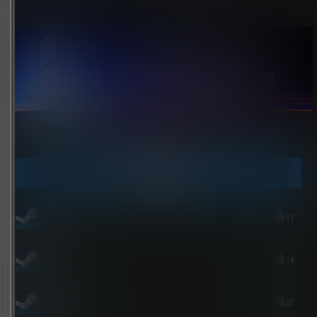
点击领取今天的签到奖励！
今日签到
Nick
11
7 小时后
Ace
19
3 小时后
屎太浓
21
3 小时后