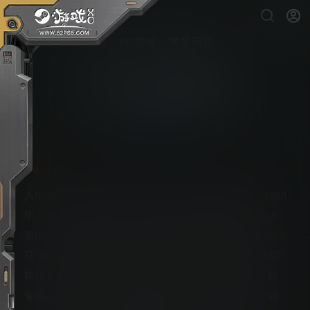
首页
PC游戏
常见问题
人中之龙0：誓约的场所
PS5游戏下载
人中之龙０ 誓约的场所，推出如龙0导演剪辑版！1988
年，东京与大阪迎来了空前的繁荣，故事以两座城市
里的巨型不夜城为舞台，围绕两位年轻主角“桐生一
马”以及“真岛吾朗”展开，系列史上最为危险的故事即
将拉开帷幕……身为主角的桐生与真岛各自拥有三种
专属战斗风格。凭借独特的战斗风格，无论是谁都能