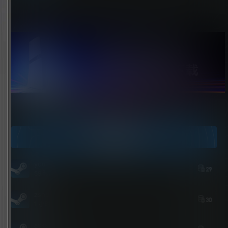
点击领取今天的签到奖励！
今日签到
youxi
29
58 秒后
zshds
30
1 小时前
asksp