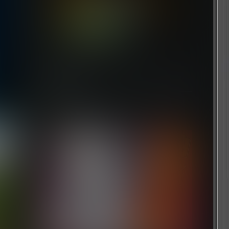
幽灵线：东京
7 个月前
浏览历史
清空
[文章]
10 秒前
圣剑传说：玛娜幻象