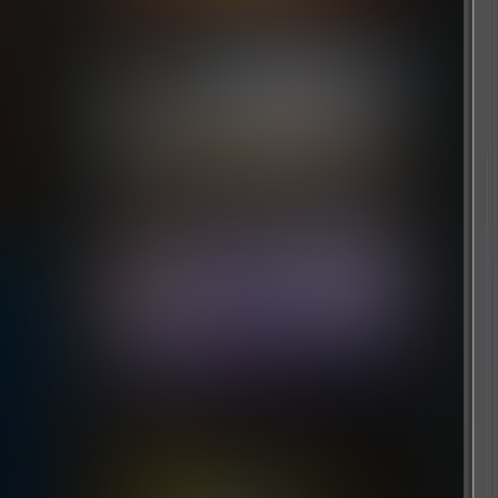
尘封大陆
1 个月前
啪嗒砰1+2
9 个月前