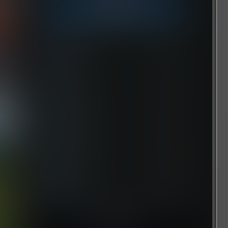
今日签到
Nick
11
7 小时后
Ace
19
2 小时后
屎太浓
21
2 小时后
維尼喵
26
2 小时后
永恒之人
20
1 小时后
youxi
29
9 小时前