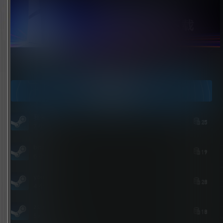
点击领取今天的签到奖励！
今日签到
我来也
25
7 小时后
bolebi
19
6 小时后
youxi
28
4 小时后
zshds
18
5 小时前