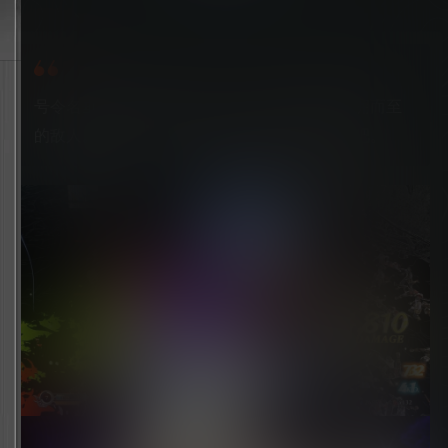
号令名垂青史的各路一骑当千之英豪，挑战蜂拥而至
的敌人。积累胜与败的经验，突破地狱的难关吧。