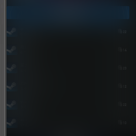
今日签到
aichimalayabo
22
6 小时后
維尼喵
14
6 小时后
屎太浓
23
4 小时后
739684535@qq.com
12
3 小时后
youxi
22
3 小时前
zshds
10
11 小时前