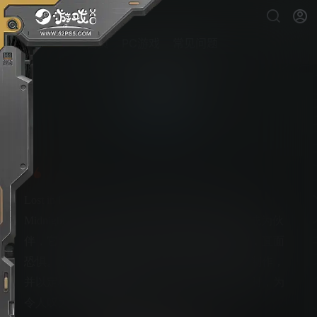
首页
PC游戏
常见问题
午夜漫步
PS5游戏下载
Lost in Random，的创作团队诚邀你加入《The
Midnight Walk》奇幻旅程。与迷途的灯笼生物成为伙
伴，它将为你照亮前行的道路，带你领略奇观，直面
恐惧。游戏世界中的环境通过真实的粘土手工制作，
并以定格动画风格呈现，让你在战胜怪物的同时，为
令人叹为观止的细节所折服。