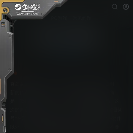
首页
PC游戏
常见问题
如龙8外传：夏威夷海盗
PS5游戏下载
真岛吾朗失去了记忆。当他踏上前往大海的征途时，
新的传说将揭开帷幕……本作由真岛吾朗担任主角，
是一款描绘《人中之龙８》之后故事的全新作品。这
次的舞台是岛屿，以及……大海！！ 驾驶海盗船“吾朗
号”在汪洋大海开展大冒险！除了崭新的爽快战斗动作
以外，还保留了隐藏要素满载的娱乐场所。也请不要