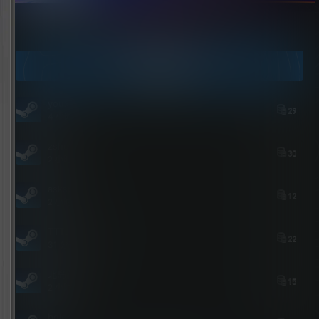
点击领取今天的签到奖励！
今日签到
youxi
29
4 小时后
zshds
30
2 小时后
asksp
12
2 小时后
TTTJJKJKJJJH
22
31 分钟后
北岛花园
15
2 小时前
bolebi