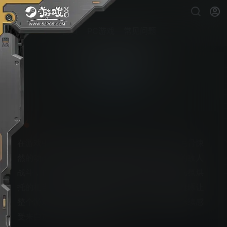
首页
PC游戏
常见问题
班迪与暗黑重生
PS5游戏下载
在游戏中，玩家将扮演的是奥黛丽，探索令人毛骨悚
然的动画室黑暗的深处，玩家将和被墨水污染的敌人
战斗，作为一部备受期待的独立游戏，游戏的气氛烘
托的相当不错，画质也很精美，场景细节上的雕琢让
整个游戏令人回味无穷，恐怖元素上，玩家将继续感
受来自这部游戏的新特点。