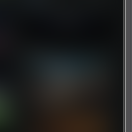
13
11 小时前
随机推荐
汪汪队立大功：锦标赛
6 个月前