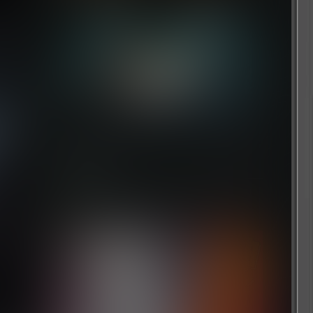
艾诺提亚：失落之歌
7 个月前
浏览历史
清空
[文章]
刚刚
FIFA22