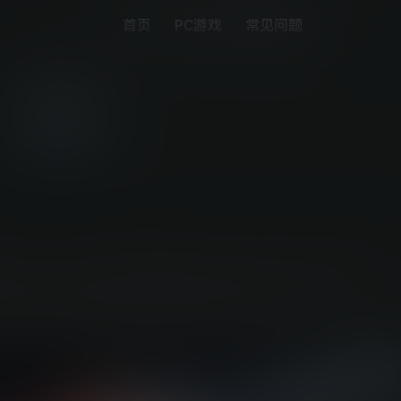
首页
PC游戏
常见问题
FIFA22
PS5游戏下载
梦想。在《FIFA》中创建最新的俱乐部，设计您的球衣，定制您的
低级别升级并获得荣誉。或者在让您有更多方式通过比赛取得进
浸式球员职业生涯模式中检验您作为球员的技巧。