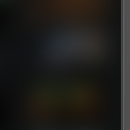
消逝的光芒2：人与仁之战-重装上阵
9 个月前
失落迷城：群星的诅咒
7 个月前
灭亡之后
2 个月前