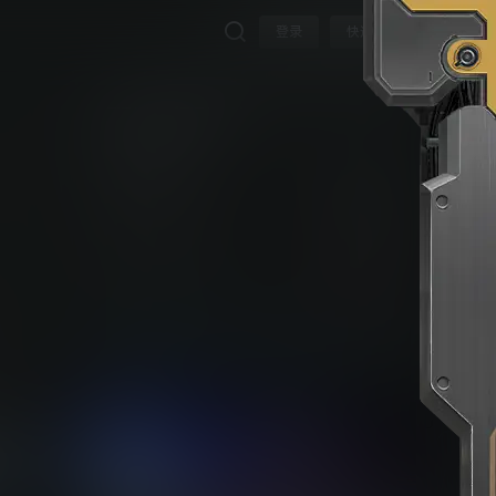
登录
快速注册
FIFA22（FIFA 22）
下载权限
全部等级
玩家
258
不限下载|👉获取👈
免费下载
游客
请先登录
球
立即获取