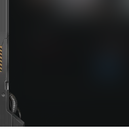
FIFA22（FIFA 
下载权限
玩家：
258
您当前的等级为
不限下载|👉获取👈
请先
登录
立即获取