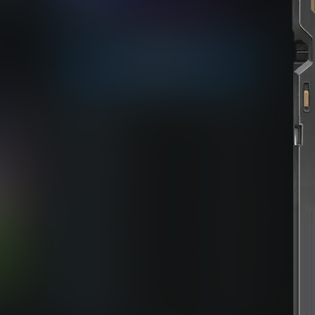
点击领取今天的签到奖励！
今日签到
bolebi
28
6 小时后
屎太浓
11
5 小时后
維尼喵
22
1 小时后
youxi
28
3 小时前
永恒之人
15
9 小时前
zshds