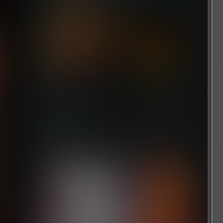
丁丁历险记：法老的雪茄
7 个月前
浏览历史
清空
[文章]
刚刚
迈阿密热线