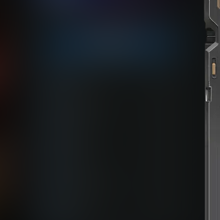
点击领取今天的签到奖励！
今日签到
zshds
18
7 小时后
aichimalayabo
22
5 小时后
維尼喵
14
5 小时后
屎太浓
23
4 小时后
739684535@qq.com
12
3 小时后
youxi