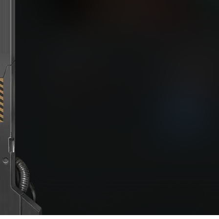
迈阿密热线（Hotl
下载权限
玩家：
258
您当前的等级为
不限下载|👉获取👈
请先
登录
立即获取