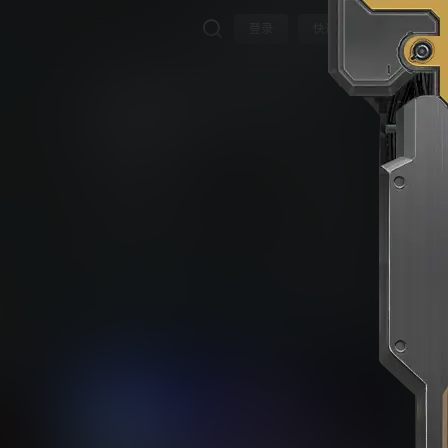
登录
快速注册
迈阿密热线（Hotline Miami）
下载权限
全部等级
玩家
258
不限下载|👉获取👈
免费下载
游客
请先登录
不
立即获取
蔽