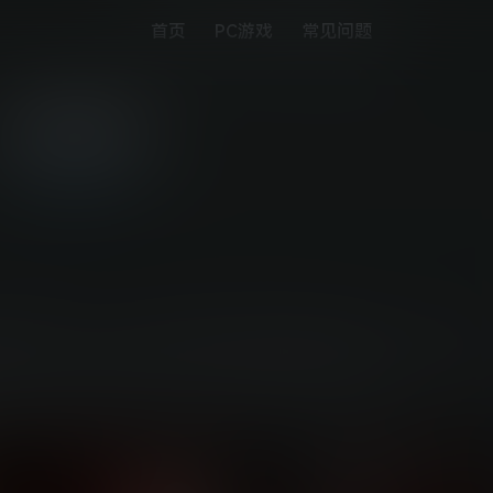
首页
PC游戏
常见问题
迈阿密热线
PS5游戏下载
游戏，里面满载暴力行为、火爆的枪战和颅骨粉碎的近战格斗。开始一段
杀戮风暴中扮演一个神秘的反派角色，接到电话答录机那端的命令后与隐
力前进的方向以及为什么会参与到这些暴力行动当中。