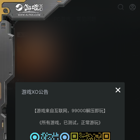
首页
PC游戏
常见问题
星际迷航：复兴
×
Star Trek: Resurgence讲述了一个
游戏XO公告
背景设定在《Star Trek: The Next
Generation》中的事件发生后不久
的原创故事。玩家将扮演大副 Jara
Rydek 和工程兵 Carter Diaz 这两
【游戏来自互联网，9900G解压即玩】
个主要角色，一起揭开围绕着两个
处于战争边缘的文明的险恶秘密。
《所有游戏，已测试，正常游玩》
沉浸体验星际迷航的宇宙，通过各
类对话选择和动作玩法与新老角色
互动，决定故事的走向。