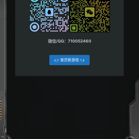
湾里人人都兴奋不已，只有韩丁那
市长和他的调皮捣蛋猫咪大队除…
微信/QQ：710052460
👉 首页新游戏 👈