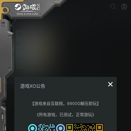
首页
PC游戏
常见问题
汪汪队立大功：世界
×
在充满狗狗欢乐时光的自由漫游式 3
游戏XO公告
D 冒险中，以前所未有的方式探索
《汪汪队立大功》的世界，并阻止
韩丁那市长的超级飞船大骚乱！在
一切“汪”有可能的 3D 动作冒险中，
【游戏来自互联网，9900G解压即玩】
以前所未有的方式探索《汪汪队立
大功》的世界。你可以扮演自己最
《所有游戏，已测试，正常游玩》
喜爱的狗狗，驾驶他们的赛车，展
开有趣的救援和任务，拯救整个世
界。这可是汪汪队终极游戏时间
喔！汪汪队的节日就要到了，冒险