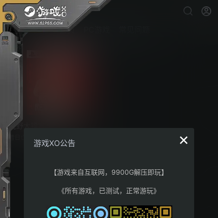
首页
PC游戏
常见问题
荒野大镖客：救赎
×
昔日亡命之徒约翰.玛斯顿遭到联邦
游戏XO公告
探员以家人要挟，不得不去追捕那
些自己以前曾经称兄道弟的帮派罪
犯。体验玛斯顿在幅员辽阔的美国
西部和墨西哥的旅程，看他如何在
【游戏来自互联网，9900G解压即玩】
这部2018年爆红游戏Red Dead Re
demption 2的系列前作中一路奋
《所有游戏，已测试，正常游玩》
战，摆脱自己双手沾满鲜血的过
去。此外还包括「不死梦魇」，在
这个经典风格的恐怖故事中，Red D
ead Redemption将化为残酷的末日