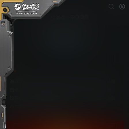
首页
PC游戏
常见问题
疯狂小鸡：海盗
PS5游戏下载
游戏采用横版海盗主题，玩家通过点击和滑动屏幕射
击动态小鸡，同时需搜寻隐藏文物，否则任务失败。
设有经典、防御和街机三种模式，画风卡通，结合射
击与解谜，适合休闲玩家。