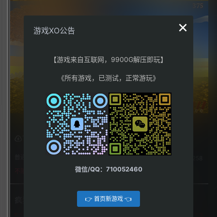
×
游戏XO公告
【游戏来自互联网，9900G解压即玩】
《所有游戏，已测试，正常游玩》
下载权限
普通用户组：
258
微信/QQ：710052460
不限下载|👉获取👈
👉 首页新游戏 👈
疯狂小鸡：海盗（Crazy Chicken Shooter Bundle）