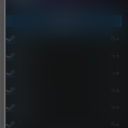
点击领取今天的签到奖励！
今日签到
TTTJJKJKJJJH
22
7 小时后
北岛花园
15
3 小时后
bolebi
25
2 小时后
屎太浓
22
1 小时前
aichimalayabo
19
3 小时前
john
10
5 小时前