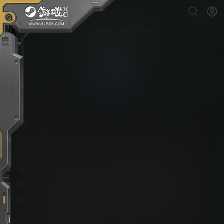
首页
PC游戏
常见问题
极限国度
PS5游戏下载
游戏中玩家将进入一个鲜活的社交游乐场，在这个与
好友一同在巨大且充满活力的开放世界中自由漫游，
通过骑行自行车、滑雪、单板滑雪、翼装飞行及火箭
翼飞行等一系列激动人心的运动互相竞争并完疯狂的
动作。玩家可以在各种运动中出人头地，登上排行榜
的首位并与各种户外运动项目的传奇赞助商签约。通