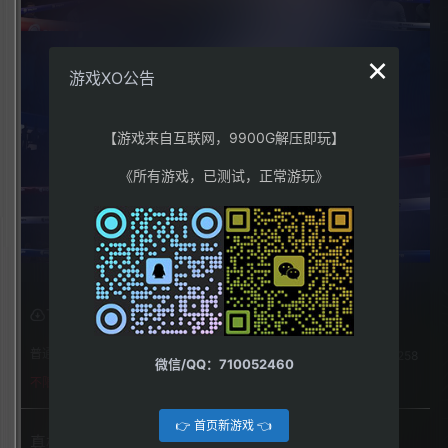
×
游戏XO公告
【游戏来自互联网，9900G解压即玩】
《所有游戏，已测试，正常游玩》
下载权限
普通用户组：
258
微信/QQ：710052460
不限下载|👉获取👈
👉 首页新游戏 👈
真格拳击（Undisputed）