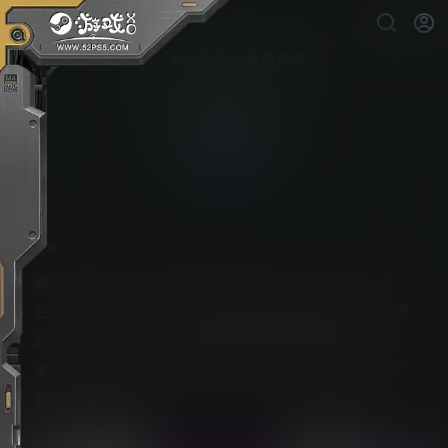
首页
PC游戏
常见问题
真格拳击
PS5游戏下载
称霸当今最正宗的拳击游戏《Undisputed》并统治擂
台！《Undisputed》不只有栩栩如生的视觉效果、拳拳
到肉的格斗，当中所囊括的职业拳击手数量之多更是
史无前例，绝对能让玩家用前所未见的操控感打遍擂
台无敌手。