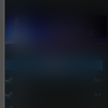
点击领取今天的签到奖励！
今日签到
TTTJJKJKJJJH
22
6 小时后
北岛花园
15
3 小时后
bolebi