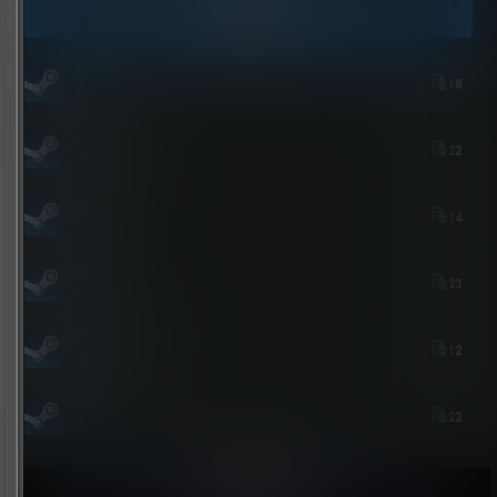
今日签到
zshds
18
4 小时后
aichimalayabo
22
3 小时后
維尼喵
14
2 小时后
屎太浓
23
1 小时后
739684535@qq.com
12
30 分钟后
youxi
22
6 小时前