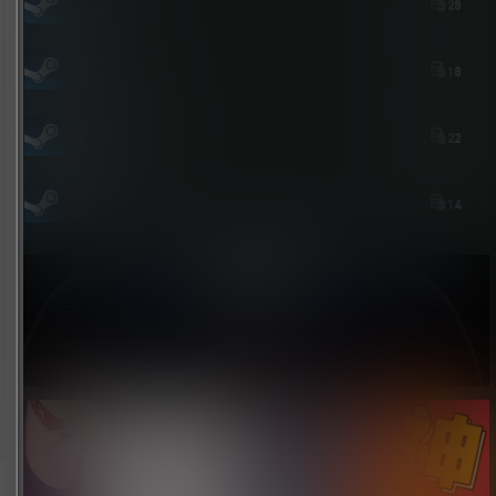
28
4 小时后
zshds
18
6 小时前
aichimalayabo
22
7 小时前
維尼喵
14
8 小时前