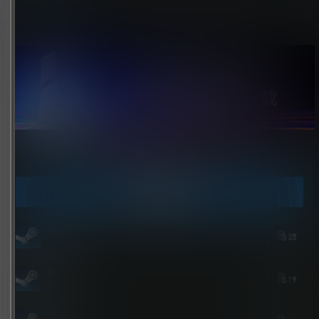
点击领取今天的签到奖励！
今日签到
我来也
25
7 小时后
bolebi
19
6 小时后
youxi