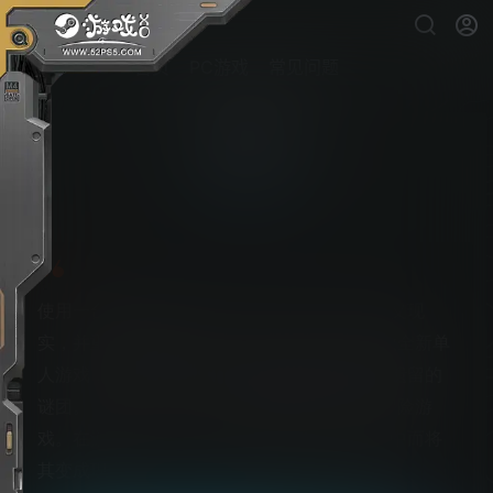
首页
PC游戏
常见问题
取景器
PS5游戏下载
使用一台拍立得相机，挑战你的认知、重新定义现
实，并重塑周围的世界。《Viewfinder》是一款全新单
人游戏，让玩家在数小时的有趣体验中揭开开遗留的
谜团。《Viewfinder》是一款烧脑的第一人称冒险游
戏。在游戏中，你可以通过把照片放置在世界中而将
其变成现实。