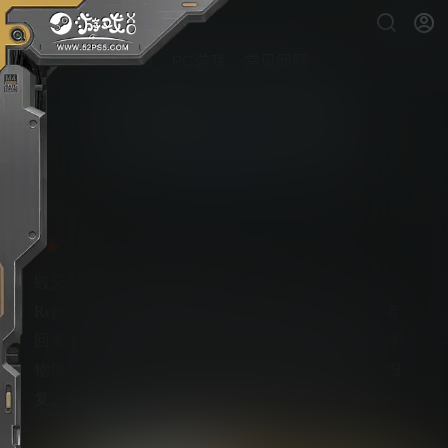
首页
PC游戏
常见问题
毁灭全人类！2：从头再探
PS5游戏下载
毁灭全人类2 重新探测 Destroy All Humans! 2 –
Reprobed，隐藏者带着探测许可回来了。外星入侵者
回来了，比以往更时髦。感受摇摆的60年代那由化学
物质引发的荣耀，向炸毁了你的母舰的克格勃进行报
复。你将不得不与你想要奴役的物种的成员结盟。