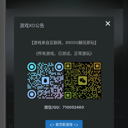
×
游戏XO公告
【游戏来自互联网，9900G解压即玩】
《所有游戏，已测试，正常游玩》
下载权限
玩家：
258
微信/QQ：710052460
不限下载|👉获取👈
👉 首页新游戏 👈
毁灭全人类！2：从头再探（Destroy All Humans! 2 –